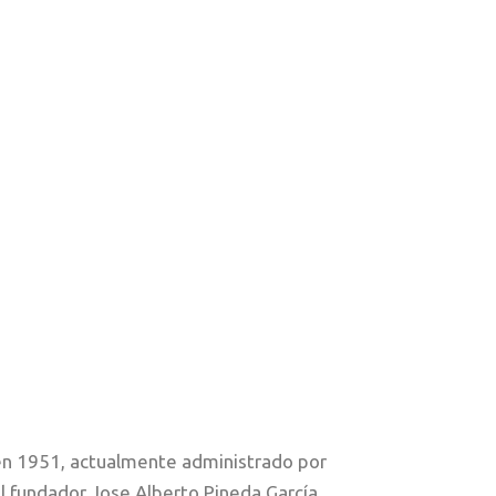
en 1951, actualmente administrado por
el fundador Jose Alberto Pineda García.