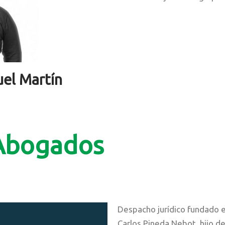
el Martín​
 Abogados
Despacho jurídico fundado 
Carlos Pineda Nebot, hijo d